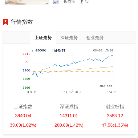
长盈宝
73
资新篇章！
行情指数
上证走势
深证走势
创业走势
上证指数
深证成指
创业板指
3940.04
14311.01
3563.12
39.69
(1.02%)
200.89
(1.42%)
47.56
(1.35%)