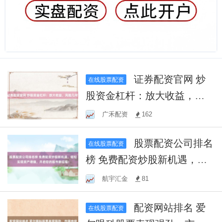
证券配资官网 炒
在线股票配资
股资金杠杆：放大收益，风
险几何？
广禾配资
162
股票配资公司排名
在线股票配资
榜 免费配资炒股新机遇，轻
松实现资产增值，开启您的
航宇汇金
81
股市新征程！
配资网站排名 爱
在线股票配资