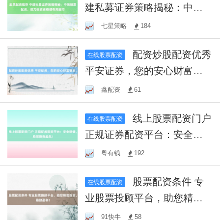
建私募证券策略揭秘：中策
股票配资，助力投资者稳健
七星策略
184
布局股市
配资炒股配资优秀
在线股票配资
平安证券，您的安心财富管
家。
鑫配资
61
线上股票配资门户
在线股票配资
正规证券配资平台：安全稳
健，助您投资起航！
粤有钱
192
股票配资条件 专
在线股票配资
业股票投顾平台，助您精准
投资，稳健盈利！
91快牛
58