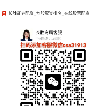
长胜证券配资_炒股配资排名_在线股票配资