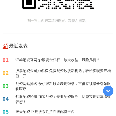
最近发表
01
证券配资官网 炒股资金杠杆：放大收益，风险几何？
股票配资公司排名榜 免费配资炒股新机遇，轻松实现资产增
02
值，开
配资网站排名 爱尔眼科股票表现强劲，市值持续增长引领眼
03
科医疗
炒股配资论坛 加宝配资：专业配资服务，助您实现财富增值
04
梦想！
05
按天配资 正规股票期货在线配资平台