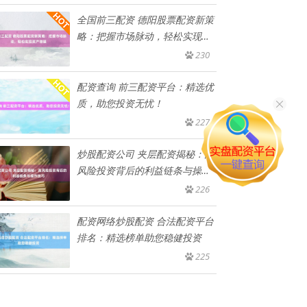
全国前三配资 德阳股票配资新策
略：把握市场脉动，轻松实现资
产
230
配资查询 前三配资平台：精选优
质，助您投资无忧！
227
炒股配资公司 夹层配资揭秘：高
风险投资背后的利益链条与操作
技
226
配资网络炒股配资 合法配资平台
排名：精选榜单助您稳健投资
225