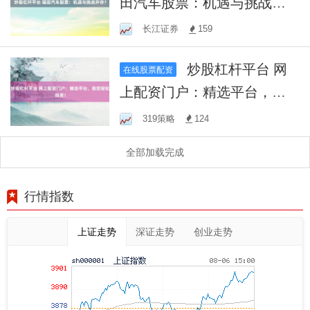
田汽车股票：机遇与挑战并
存？
长江证券
159
炒股杠杆平台 网
在线股票配资
上配资门户：精选平台，助
您轻松投资！
319策略
124
全部加载完成
行情指数
上证走势
深证走势
创业走势