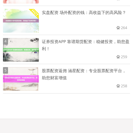
实盘配资 场外配资的钱：高收益下的高风险？
264
4
证券投资APP 靠谱期货配资：稳健投资，助您盈
利！
259
5
股票配资返佣 涵星配资：专业股票配资平台，
助您财富增值
258