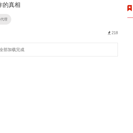
作的真相
资代理
218
全部加载完成